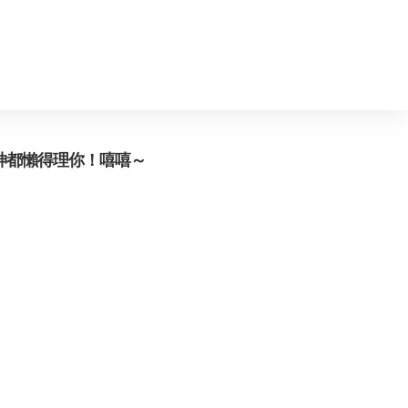
神都懶得理你！嘻嘻～