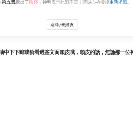
第五籤
為
擲出了
陰杯
，神明表示此籤不靈！請誠心祈禱後
重新求籤
。
返回求籤首頁
抽中下下籤或偷看過簽文而賴皮哦，賴皮的話，無論那一位