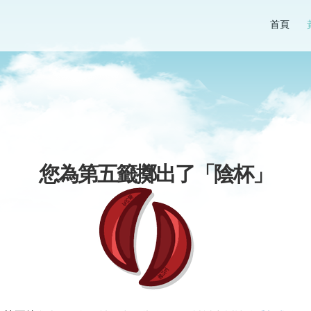
首頁
您為第五籤擲出了「
陰杯
」