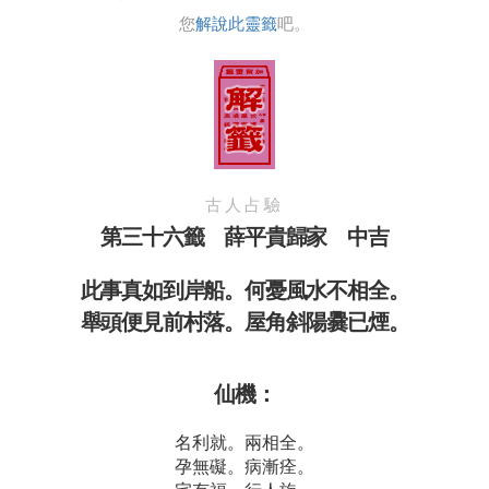
您
解說此靈籤
吧。
古人占驗
第三十六籤 薛平貴歸家 中吉
此事真如到岸船。何憂風水不相全。
舉頭便見前村落。屋角斜陽爨已煙。
仙機：
名利就。兩相全。
孕無礙。病漸痊。