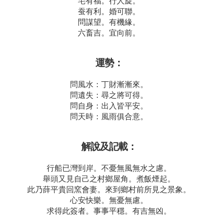
宅有福。行人旋。
蚕有利。婚可聯。
問謀望。有機緣。
六畜吉。宜向前。
運勢：
問風水：丁財漸漸來。
問遺失：尋之將可得。
問自身：出入皆平安。
問天時：風雨俱合意。
解說及記載：
行船已灣到岸。不憂無風無水之慮。
舉頭又見自己之村鄉屋角。煮飯煙起。
此乃薛平貴回窯會妻。來到鄉村前所見之景象。
心安快樂。無憂無慮。
求得此簽者。事事平穩。有吉無凶。