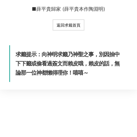
■薛平貴歸家 (薛平貴本作陶淵明)
返回求籤首頁
求籤提示：向神明求籤乃神聖之事，別因抽中
下下籤或偷看過簽文而賴皮哦，賴皮的話，無
論那一位神都懶得理你！嘻嘻～