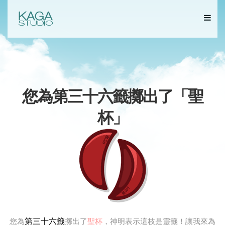
您為第三十六籤擲出了「
聖
杯
」
第三十六籤
您為
擲出了
聖杯
，神明表示這枝是靈籤！讓我來為