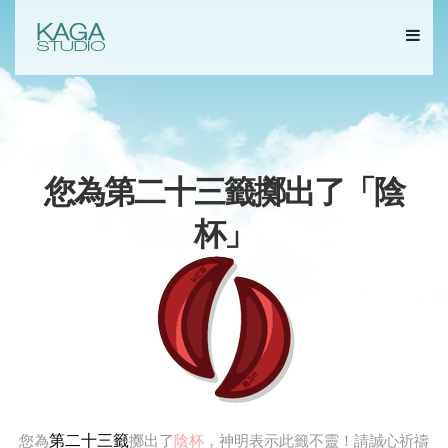
您為第二十三籤擲出了「
陰
杯
」
第二十三籤
您為
擲出了
陰杯
，神明表示此籤不靈！請誠心祈禱