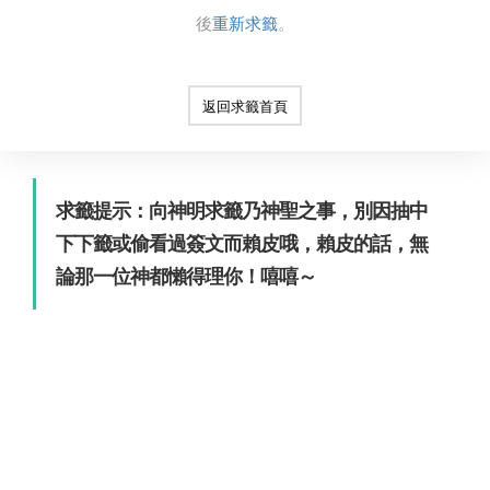
後
重新求籤
。
返回求籤首頁
求籤提示：向神明求籤乃神聖之事，別因抽中
下下籤或偷看過簽文而賴皮哦，賴皮的話，無
論那一位神都懶得理你！嘻嘻～