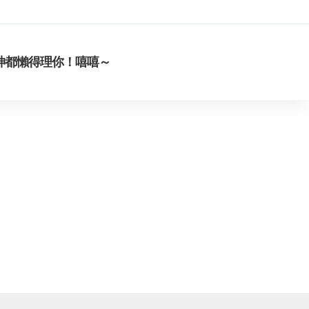
神都懶得理你！嘻嘻～