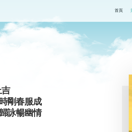
首頁
上吉
暮時剛春服成
雩歸詠暢幽情