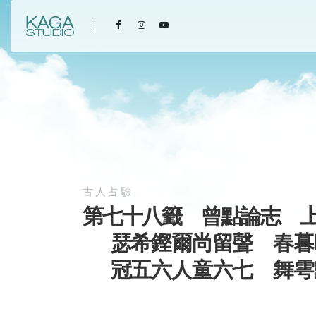
古人占驗
第七十八籤 曾點論志 
瑟希鏗爾尚留聲 春
冠五六人童六七 舞