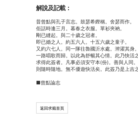
解說及記載：
昔曾點與孔子言志。鼓瑟希鏗稱。舍瑟而作。
佢話時逢三月。暮春之衣服。單衫夾衲。
剛已縫起。與二十歲之冠者。
即已婚之人。約五六人。十五六歲之童子。
又約六七人。同一隊往魯國沂水處。澣濯其身
一路唱歌而歸。以此為舒暢其心情。此乃快活
求得此簽者。凡事必須安守本(份)。善與人同
則隨時隨地。無不優遊快活矣。此簽乃是上吉
■曾點論志
返回求籤首頁