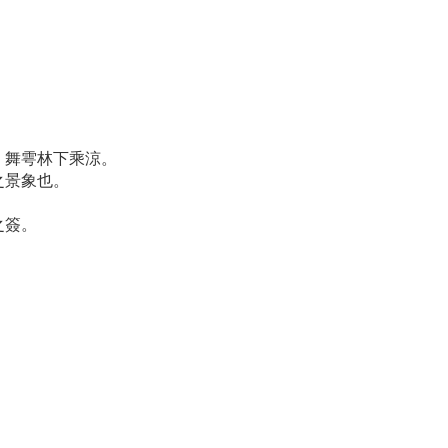
。舞雩林下乘涼。
之景象也。
。
之簽。