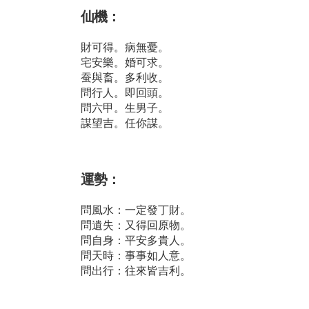
仙機：
財可得。病無憂。
宅安樂。婚可求。
蚕與畜。多利收。
問行人。即回頭。
問六甲。生男子。
謀望吉。任你謀。
運勢：
問風水：一定發丁財。
問遺失：又得回原物。
問自身：平安多貴人。
問天時：事事如人意。
問出行：往來皆吉利。