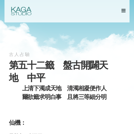
古人占驗
第五十二籤 盤古開闢天
地 中平
上清下濁成天地 清濁相凝便作人
爾欲籤求明白事 且將三等細分明
仙機：