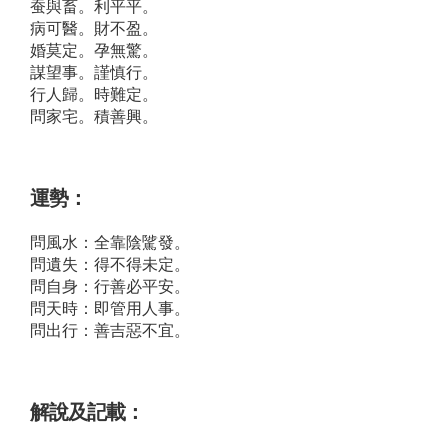
蚕與畜。利平平。
病可醫。財不盈。
婚莫定。孕無驚。
謀望事。謹慎行。
行人歸。時難定。
問家宅。積善興。
運勢：
問風水：全靠陰騭發。
問遺失：得不得未定。
問自身：行善必平安。
問天時：即管用人事。
問出行：善吉惡不宜。
解說及記載：