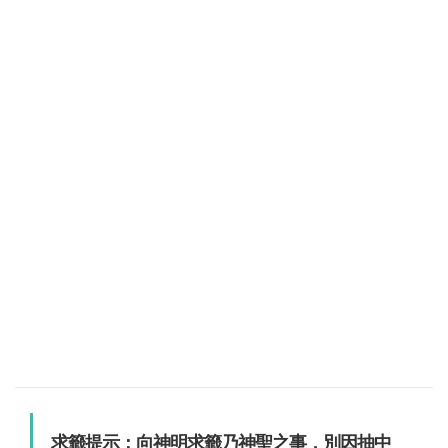
求籤提示：向神明求籤乃神聖之事，別因抽中