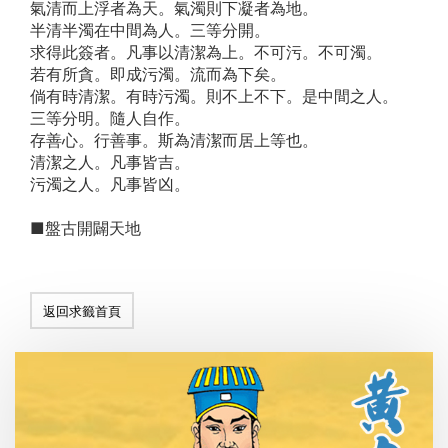
氣清而上浮者為天。氣濁則下凝者為地。
半清半濁在中間為人。三等分開。
求得此簽者。凡事以清潔為上。不可污。不可濁。
若有所貪。即成污濁。流而為下矣。
倘有時清潔。有時污濁。則不上不下。是中間之人。
三等分明。隨人自作。
存善心。行善事。斯為清潔而居上等也。
清潔之人。凡事皆吉。
污濁之人。凡事皆凶。
■盤古開闢天地
返回求籤首頁