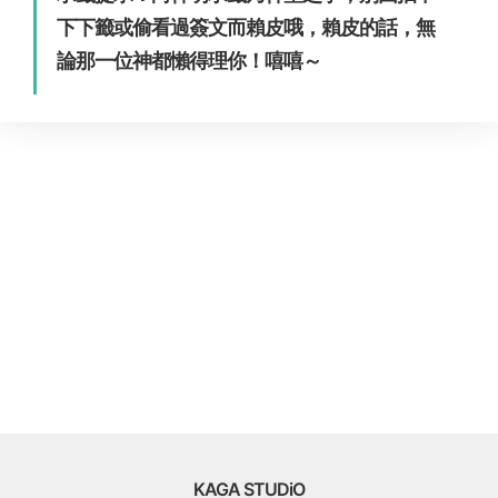
下下籤或偷看過簽文而賴皮哦，賴皮的話，無
論那一位神都懶得理你！嘻嘻～
KAGA STUDiO