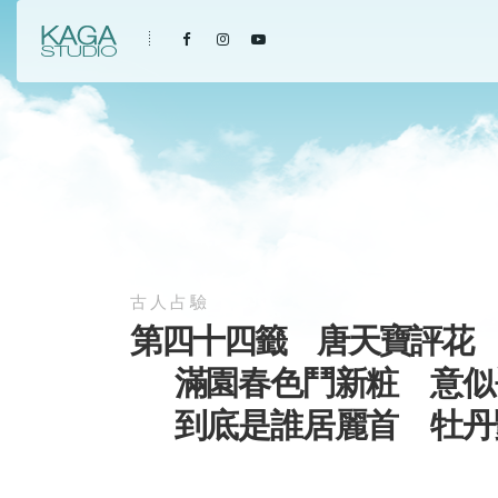
古人占驗
第四十四籤 唐天寶評花
滿園春色鬥新粧 意
到底是誰居麗首 牡