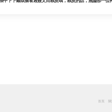
抽中下下籤或偷看過簽文而賴皮哦，賴皮的話，無論那一位
首頁
關