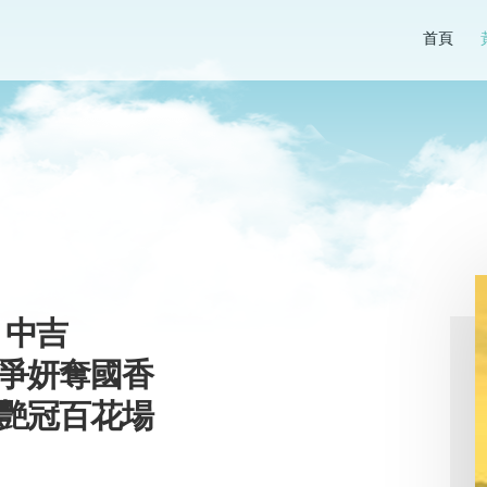
首頁
 中吉
似爭妍奪國香
丹艷冠百花場