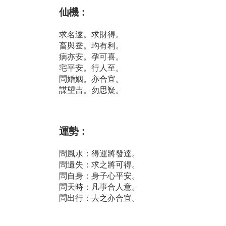
仙機：
求名遂。求財得。
畜與蚕。均有利。
病亦安。孕可喜。
宅平安。行人至。
問婚姻。亦合宜。
謀望吉。勿思疑。
運勢：
問風水：得運將發達。
問遺失：求之將可得。
問自身：身子心平安。
問天時：凡事合人意。
問出行：去之亦合宜。