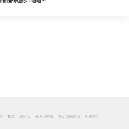
神都懶得理你！嘻嘻～
於
捐款
聯絡我
黃大仙靈籤
電話號碼吉凶
免責聲明