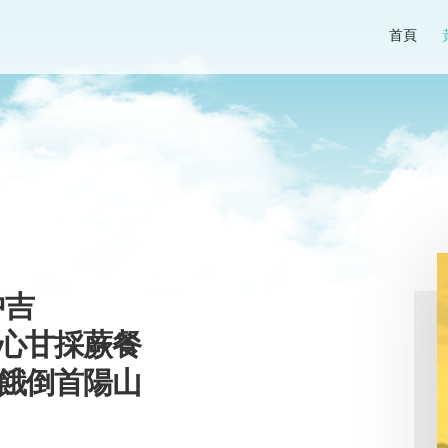
首頁
中吉
弟心甘採蕨餐
憐餓倒首陽山