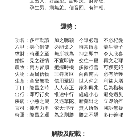
宜出入。好謀望。訟即決。財亦旺。
孕生男。病無恙。信音回。有神相。
運勢：
功名：多年勤讀 加之聰穎 今舉必題 不必杞憂
六甲：身心俱健 必能懷之 唯常留意 龍生龍子
求財：時運之至 無所欲為 押之即中 令人欣喜
婚姻：見之鍾情 不宜即許 交往一段 再文定耶
農牧：兩方皆順 把握時機 多餘行善 可獲更鉅
失物：為爾信物 非尋著叵 向西南去 必有所獲
生意：童叟無欺 信用鞏固 世人仰之 利益大增
丁口：隆昌之時 人人存正 家和興兆 足為楷模
出行：即可行矣 惟途中行 處處小心 避免遇災
疾病：小恙之屬 又遇華陀、新藥出之 立即治痊
官司：據理力爭 依天理行 無人所敵 勝訴無疑
時運：隆昌之運 為之則勝 勝之不驕 多行善耶
解說及記載：