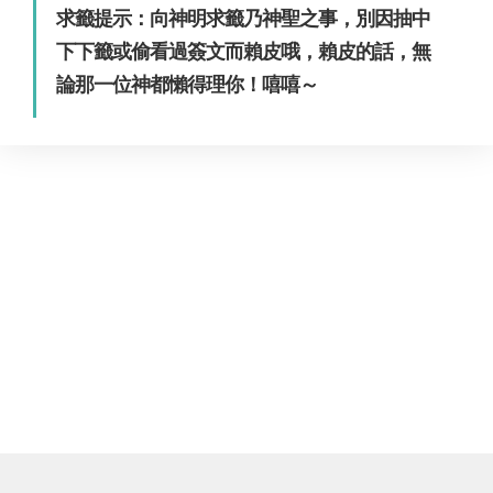
求籤提示：向神明求籤乃神聖之事，別因抽中
下下籤或偷看過簽文而賴皮哦，賴皮的話，無
論那一位神都懶得理你！嘻嘻～