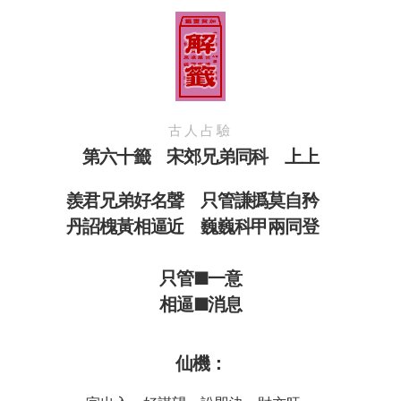
古人占驗
第六十籤 宋郊兄弟同科 上上
羨君兄弟好名聲 只管謙撝莫自矜
丹詔槐黃相逼近 巍巍科甲兩同登
只管■一意
相逼■消息
仙機：