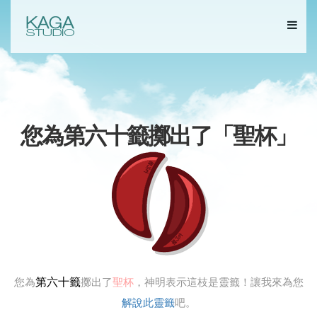
您為第六十籤擲出了「
聖杯
」
第六十籤
您為
擲出了
聖杯
，神明表示這枝是靈籤！讓我來為您
解說此靈籤
吧。