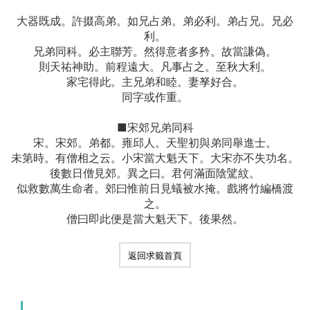
大器既成。許掇高弟。如兄占弟。弟必利。弟占兄。兄必
利。
兄弟同科。必主聯芳。然得意者多矜。故當謙偽。
則天祐神助。前程遠大。凡事占之。至秋大利。
家宅得此。主兄弟和睦。妻孥好合。
同字或作重。
■宋郊兄弟同科
宋。宋郊。弟都。雍邱人。天聖初與弟同舉進士。
未第時。有僧相之云。小宋當大魁天下。大宋亦不失功名。
後數日僧見郊。異之曰。君何滿面陰騭紋。
似救數萬生命者。郊曰惟前日見蟻被水掩。戲將竹編橋渡
之。
僧曰即此便是當大魁天下。後果然。
返回求籤首頁