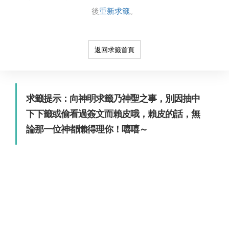
後
重新求籤
。
返回求籤首頁
求籤提示：向神明求籤乃神聖之事，別因抽中
下下籤或偷看過簽文而賴皮哦，賴皮的話，無
論那一位神都懶得理你！嘻嘻～