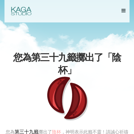
您為第三十九籤擲出了「
陰
杯
」
第三十九籤
您為
擲出了
陰杯
，神明表示此籤不靈！請誠心祈禱