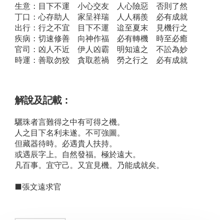
生意：目下不運 小心交友 人心險惡 否則了然
丁口：心存助人 家呈祥瑞 人人稱羨 必有成就
出行：行之不宜 目下不運 迨至夏末 見機行之
疾病：切速修善 向神作福 必有轉機 時至必癒
官司：凶人不近 伊人凶霸 明知遠之 不訟為妙
時運：善取勿狡 貪取惹禍 勞之行之 必有成就
解說及記載：
驪珠者言難得之中有可得之機。
人之目下名利未遂。不可強圖。
但藏器待時。必遇貴人扶持。
或遇辰字上。自然發福。極於遠大。
凡百事。宜守己。又宜見機。乃能成就矣。
■張文遠求官