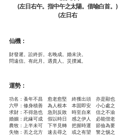
(左日右午。指中午之太陽。借喻白首。)
(左日右
仙機：
財發遲。訟終折。名晚成。婚未決。
問遠信。有此月。遇貴人。災撲滅。
運勢：
功名：蚤年不昌 愈老愈堅 終獲出頭 亦是顯也
六甲：修身積善 為人根本 本固即安 小心處之
求財：不得急也 急則反敗 時至自來 信之不渝
婚姻：此緣可成 假以時日 感之伊人 必能偕老
農牧：上半未可 下半見轉 把握時運 節儉為要
失物：丟之北方 速去尋之 或之有望 警之惕之