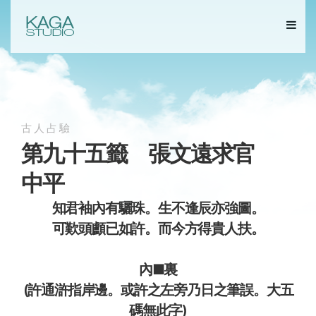
古人占驗
第九十五籤 張文遠求官
中平
知君袖內有驪珠。生不逢辰亦強圖。
可歎頭顱已如許。而今方得貴人扶。
內■裏
(許通滸指岸邊。或許之左旁乃日之筆誤。大五
碼無此字)