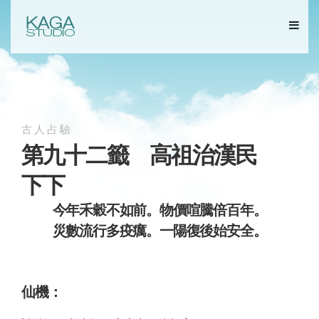
古人占驗
第九十二籤 高祖治漢民
下下
今年禾穀不如前。物價喧騰倍百年。
災數流行多疫癘。一陽復後始安全。
仙機：