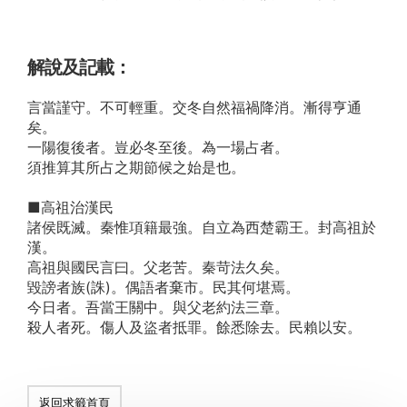
解說及記載：
言當謹守。不可輕重。交冬自然福禍降消。漸得亨通
矣。
一陽復後者。豈必冬至後。為一場占者。
須推算其所占之期節候之始是也。
■高祖治漢民
諸侯既滅。秦惟項籍最強。自立為西楚霸王。封高祖於
漢。
高祖與國民言曰。父老苦。秦苛法久矣。
毀謗者族(誅)。偶語者棄市。民其何堪焉。
今日者。吾當王關中。與父老約法三章。
殺人者死。傷人及盜者抵罪。餘悉除去。民賴以安。
返回求籤首頁