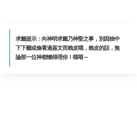
求籤提示：向神明求籤乃神聖之事，別因抽中
下下籤或偷看過簽文而賴皮哦，賴皮的話，無
論那一位神都懶得理你！嘻嘻～