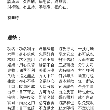
訟紛紜。久自解。病患多。終無害。
財祿難。有且待。孕屬陽。福終在。
有■時
運勢：
功名：功名利祿 君無緣也 速改行去 一技可騰
六甲：身心俱憊 先調奸身 享之安全 必可成也
求財：求之無用 時運不屆 暫守舊耶 反而有成
婚姻：用心良苦 緣卻不合 三思而後 分手力司
農牧：四季不利 著眼時潮 適時轉移 方可獲利
失物：追之無益 方向不知 何以尋法 新置可也
生意：存心不善 交易欺心 資本耗散 無一所成
丁口：時局所成 人口分散 宜速謀合 合是力量
出行：目下守之 方可有成 出之反害 時也命也
疾病：舊疾復發 即請名醫 悉心照料 或可留命
官司：兩虎之鬥 必有傷害 速謀和也 以免雙敗
時運：目下低落 不宜動之 動之即損 不宜抗拒