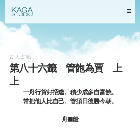
古人占驗
第八十六籤 管飽為賈 上
上
一舟行貨好招邀。積少成多自富饒。
常把他人比自己。管須日後勝今朝。
舟■般