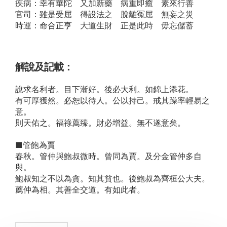
疾病：幸有華陀 又加新藥 病重即癒 素來行善
官司：雖是受屈 得設法之 脫離冤屈 無妄之災
時運：命合正亨 大道生財 正是此時 毋忘儲蓄
解說及記載：
說求名利者。目下漸好。後必大利。如錦上添花。
有可厚獲然。必恕以待人。公以持己。戒其躁率輕易之
意。
則天佑之。福祿薦臻。財必增益。無不遂意矣。
■管飽為賈
春秋。管仲與鮑叔微時。曾同為賈。及分金管仲多自
與。
鮑叔知之不以為貪。知其貧也。後鮑叔為齊桓公大夫。
薦仲為相。其善全交道。有如此者。