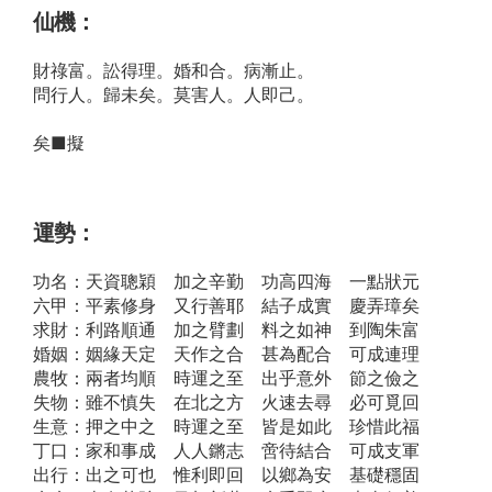
仙機：
財祿富。訟得理。婚和合。病漸止。
問行人。歸未矣。莫害人。人即己。
矣■擬
運勢：
功名：天資聰穎 加之辛勤 功高四海 一點狀元
六甲：平素修身 又行善耶 結子成實 慶弄璋矣
求財：利路順通 加之臂劃 料之如神 到陶朱富
婚姻：姻緣天定 天作之合 甚為配合 可成連理
農牧：兩者均順 時運之至 出乎意外 節之儉之
失物：雖不慎失 在北之方 火速去尋 必可覓回
生意：押之中之 時運之至 皆是如此 珍惜此福
丁口：家和事成 人人鏘志 啻待結合 可成支軍
出行：出之可也 惟利即回 以鄉為安 基礎穩固