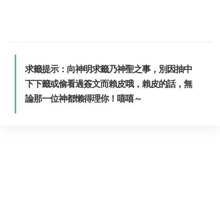
求籤提示：向神明求籤乃神聖之事，別因抽中
下下籤或偷看過簽文而賴皮哦，賴皮的話，無
論那一位神都懶得理你！嘻嘻～