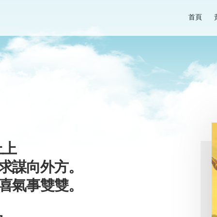
首頁
上上
求謀向外方。
喜氣事雙雙。