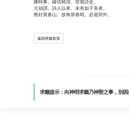
陳時事。確切精深。世號詩史。
元禎謂。詩人以來。未有如子美者。
惟好賞春山。故每當春晴。必遊郊外。
返回求籤首頁
求籤提示：向神明求籤乃神聖之事，別因