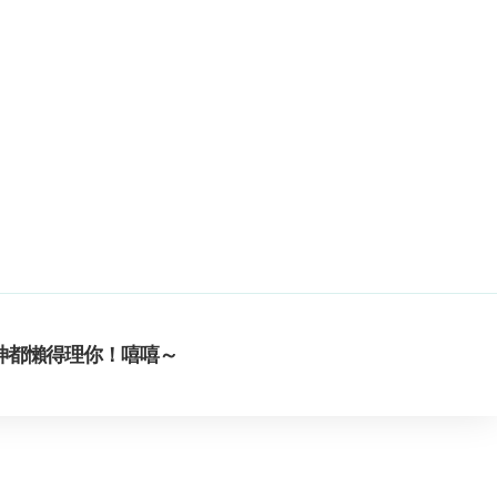
神都懶得理你！嘻嘻～