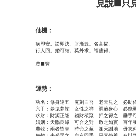
見說■只
仙機：
病即安。訟即決。財漸豊。名高揭。
行人回。婚可結。莫外求。福儘得。
豊■豐
運勢：
功名：修身達五 克刻自吾 老天見之 必助
六甲：夢鬼夢蛇 女性之祥 調適身心 必能
求財：財源正隆 錢財積聚 押之得之 垂手
婚姻：天賜良緣 可合之對 敬之如賓 百年
農牧：兩者皆豐 時命之至 謝天謝地 毋忘
失物：未必尋之 自有回手 平素修善 有以