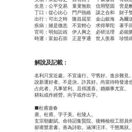
生意：公平交易 童叟無欺 信用堅固 啻是
丁口：從心比心 門戶熱絡 謀之合和 財子
出行：可出之時 隆昌屆至 金山銀海 為爾
疾病：雖是微恙 不宜輕心 求得華陀 著手
官司：明知訟凶 伊人興之 必研法理 必能
時運：富如石崇 正是亨通 世人羨慕 珍惜
解說及記載：
名利只宜近處。不宜遠行。守舊好。進步難見
說新運好者。不是決。許其好。尚當待時發達
占此者。凡事皆利。且得護喜。婚姻事尤宜。
耕耘或作經營。向字或作出字。
■杜甫遊春
唐。杜甫。字子美。杜陵人。
玄宗朝獻賦。命待詔集賢院。後轉檢校工部員
卻甫覽君書。善為詩歌。涵渾汪洋。千態萬狀