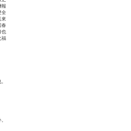
酬報
雙全
送來
回春
勝也
此福
。
也。
外。
。