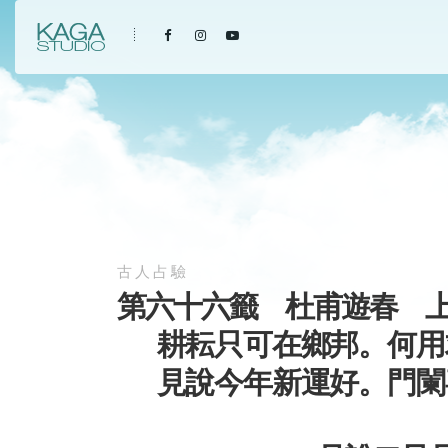
古人占驗
第六十六籤 杜甫遊春 
耕耘只可在鄉邦。何用
見說今年新運好。門闌