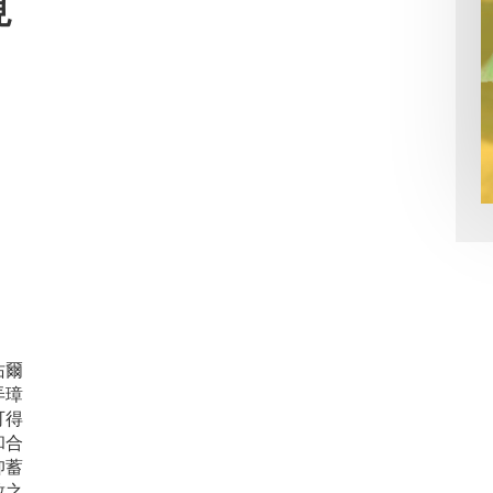
見
佑爾
弄璋
可得
和合
仰蓄
致之