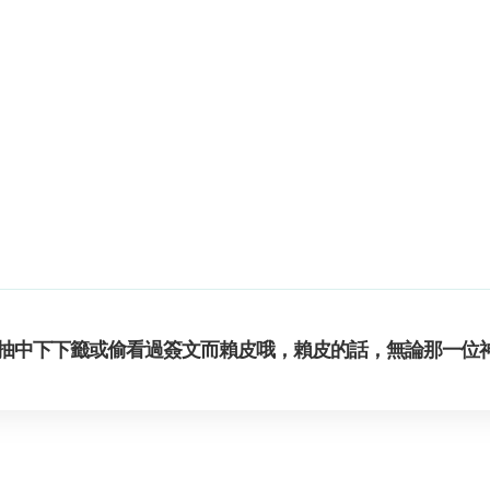
抽中下下籤或偷看過簽文而賴皮哦，賴皮的話，無論那一位